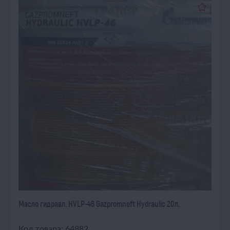
ПОД ЗАКАЗ
Масло гидравл. HVLP-46 Gazpromneft Hydraulic 20л.
Код товара: 64882