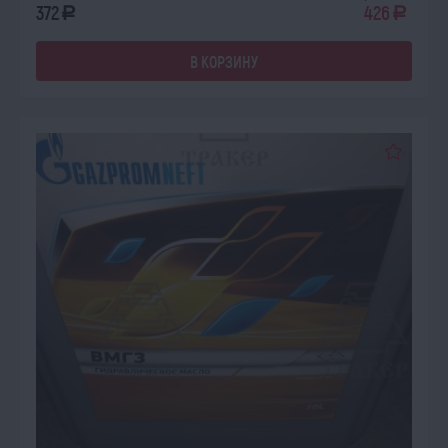
372
426
a
a
В КОРЗИНУ