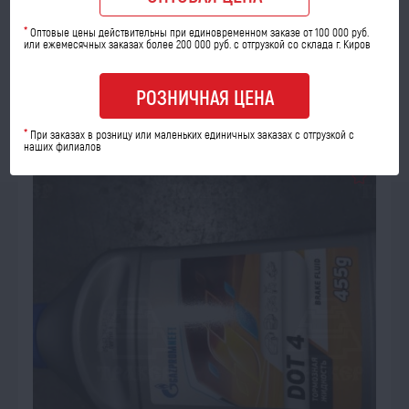
опт
розница
*
Оптовые цены действительны при единовременном заказе от 100 000 руб.
или ежемесячных заказах более 200 000 руб. с отгрузкой со склада г. Киров
7 800
8 580
a
a
РОЗНИЧНАЯ ЦЕНА
В КОРЗИНУ
*
При заказах в розницу или маленьких единичных заказах с отгрузкой с
наших филиалов