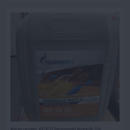
ПОД ЗАКАЗ
Масло гидравл. HVLP-32 Gazpromneft Hydraulic 20л.