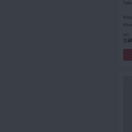
Гайк
Код
Кол
опт
13