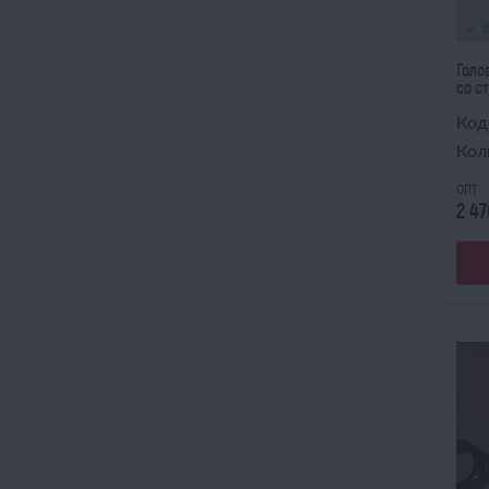
Голо
со с
Код
Кол
опт
2 47