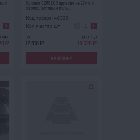
м. с
Головка 02601.09 привода на 27мм. с
фторопластовым коль...
Код товара: 46033
Количество шт:
зница
опт
розница
70
12 610
15 020
a
a
a
В КОРЗИНУ