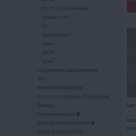
КТН, КСТ (картофелекопалка)
Культиватор КРН
Плуг
Прессподборщик
Сеялки
Цепи ПР
Прочее
Соединители гидравлические
ТКР
Топливная аппаратура
Трактора и навесное оборудование
Фильтры
Болт
Утеплители капота ❆
Код
Цепи противоскольжения ❆
Кол
Штиль агрегаты (Stihl)