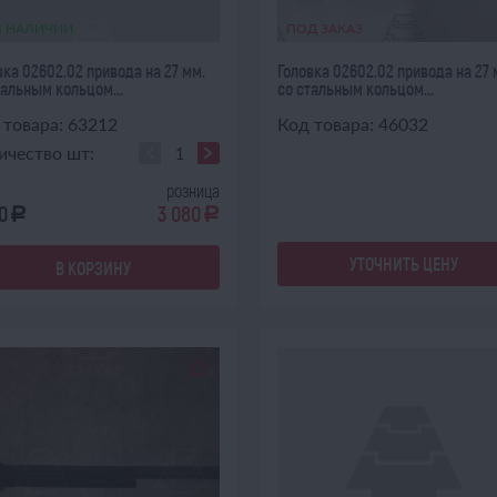
В НАЛИЧИИ
ПОД ЗАКАЗ
вка 02602.02 привода на 27 мм.
Головка 02602.02 привода на 27 
тальным кольцом...
со стальным кольцом...
 товара: 63212
Код товара: 46032
ичество шт:
розница
0
3 080
a
a
УТОЧНИТЬ ЦЕНУ
В КОРЗИНУ