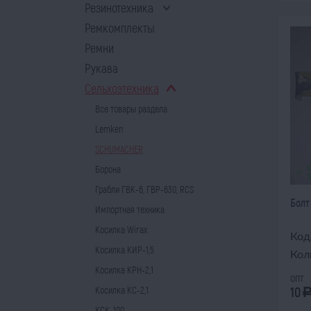
Резинотехника
Ремкомплекты
Ремни
Рукава
Сельхозтехника
Все товары раздела
Lemken
SCHUMACHER
Борона
Грабли ГВК-6, ГВР-630, RCS
Болт
Импортная техника
Косилка Wirax
Код
Косилка КИР-1,5
Кол
Косилка КРН-2,1
опт
10
Косилка КС-2,1
КСК-100