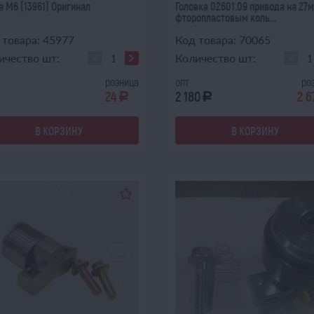
а М6 (13961) Оригинал
Головка 02601.09 привода на 27м
фторопластовым коль...
 товара: 45977
Код товара: 70065
ичество шт:
Количество шт:
розница
опт
ро
24
2 180
2 6
a
a
a
В КОРЗИНУ
В КОРЗИНУ