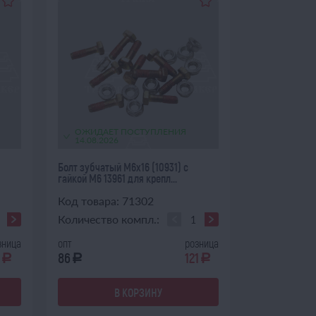
ОЖИДАЕТ ПОСТУПЛЕНИЯ
14.08.2026
Болт зубчатый М6х16 (10931) с
гайкой М6 13961 для крепл...
Код товара: 71302
Количество компл.:
зница
опт
розница
86
121
a
a
a
В КОРЗИНУ