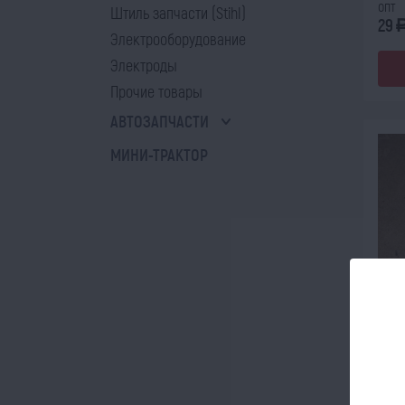
опт
Штиль запчасти (Stihl)
29
Электрооборудование
Электроды
Прочие товары
АВТОЗАПЧАСТИ
МИНИ-ТРАКТОР
Вкла
081.