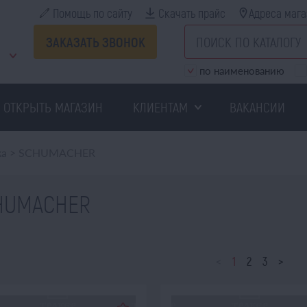
Помощь по сайту
Скачать прайс
Адреса мага
ЗАКАЗАТЬ ЗВОНОК
по наименованию
ОТКРЫТЬ МАГАЗИН
КЛИЕНТАМ
ВАКАНСИИ
ка
>
SCHUMACHER
HUMACHER
<
1
2
3
>