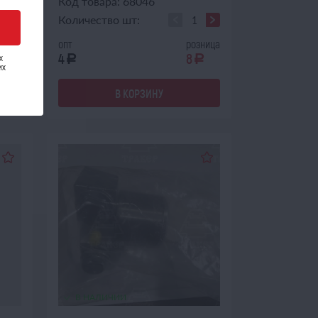
Код товара: 68046
Количество шт:
зница
опт
розница
4
8
х
a
a
a
их
В КОРЗИНУ
В НАЛИЧИИ