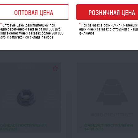
 товара: 46034
Код товара: 45979
ичество шт:
Количество шт:
ОПТОВАЯ ЦЕНА
РОЗНИЧНАЯ ЦЕНА
розница
опт
ро
181
31
50
*
*
Оптовые цены действительны при
При заказах в розницу или маленьки
a
a
a
единовременном заказе от 100 000 руб.
единичных заказах с отгрузкой с наш
или ежемесячных заказах более 200 000
филиалов
руб. с отгрузкой со склада г. Киров
В КОРЗИНУ
В КОРЗИНУ
ОЖИДАЕТ ПОСТУПЛЕНИЯ
ОЖИДАЕТ ПОСТУПЛЕНИЯ
14.08.2026
14.08.2026